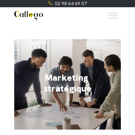
02 98 64 69 07
M
a
r
k
e
t
i
n
g
s
t
r
a
t
é
g
i
q
u
e