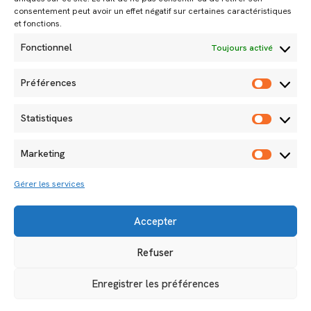
Politique de cookies
consentement peut avoir un effet négatif sur certaines caractéristiques
CGU
et fonctions.
Fonctionnel
Toujours activé
Contactez-nous
Préférences
Préfér
Du lundi au vendredi de 9h à 18h
02 98 64 69 07
Statistiques
Statisti
Marketing
Marketi
JE M'INSCRIS
Gérer les services
Alternative:
Accepter
Refuser
Enregistrer les préférences