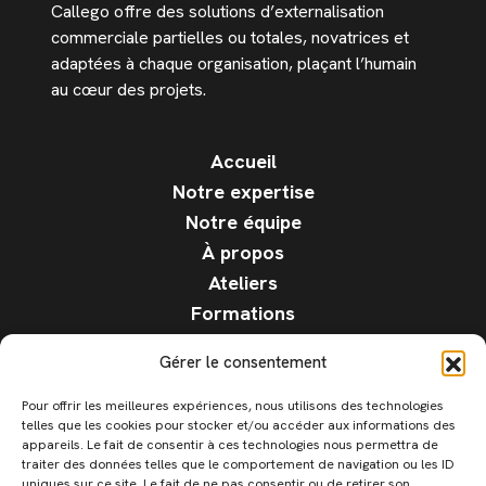
Callego offre des solutions d’externalisation
commerciale partielles ou totales, novatrices et
adaptées à chaque organisation, plaçant l’humain
au cœur des projets.
Accueil
Notre expertise
Notre équipe
À propos
Ateliers
Formations
F.A.Q.
Gérer le consentement
Blog
Contact
Pour offrir les meilleures expériences, nous utilisons des technologies
telles que les cookies pour stocker et/ou accéder aux informations des
Candidature
appareils. Le fait de consentir à ces technologies nous permettra de
Mentions légales
traiter des données telles que le comportement de navigation ou les ID
uniques sur ce site. Le fait de ne pas consentir ou de retirer son