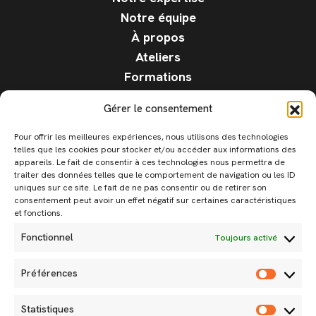
Notre équipe
À propos
Ateliers
Formations
F.A.Q.
Gérer le consentement
Blog
Contact
Pour offrir les meilleures expériences, nous utilisons des technologies
telles que les cookies pour stocker et/ou accéder aux informations des
Candidature
appareils. Le fait de consentir à ces technologies nous permettra de
Mentions légales
traiter des données telles que le comportement de navigation ou les ID
uniques sur ce site. Le fait de ne pas consentir ou de retirer son
Politique de cookies
consentement peut avoir un effet négatif sur certaines caractéristiques
CGU
et fonctions.
Fonctionnel
Toujours activé
Contactez-nous
Préférences
Préfér
Du lundi au vendredi de 9h à 18h
02 98 64 69 07
Statistiques