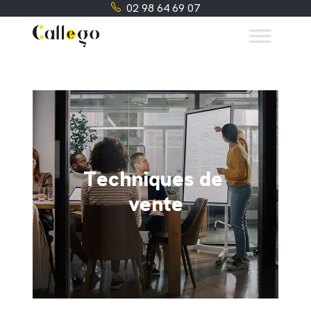
02 98 64 69 07
T
e
c
h
n
i
q
u
e
s
d
e
v
e
n
t
e