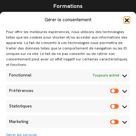
Formations
F.A.Q.
Gérer le consentement
Blog
Contact
Pour offrir les meilleures expériences, nous utilisons des technologies
telles que les cookies pour stocker et/ou accéder aux informations des
Candidature
appareils. Le fait de consentir à ces technologies nous permettra de
Mentions légales
traiter des données telles que le comportement de navigation ou les ID
uniques sur ce site. Le fait de ne pas consentir ou de retirer son
Politique de cookies
consentement peut avoir un effet négatif sur certaines caractéristiques
CGU
et fonctions.
Fonctionnel
Toujours activé
Contactez-nous
Préférences
Préfér
Du lundi au vendredi de 9h à 18h
02 98 64 69 07
Statistiques
Statisti
Marketing
Marketi
JE M'INSCRIS
Gérer les services