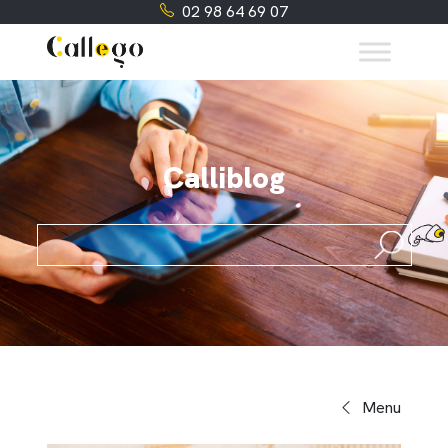
02 98 64 69 07
Calliblog
Search
for:
Menu